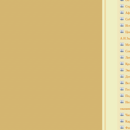
Об
Ст
Аф
Со
Ис
Цен
А.Н.Зы
Ме
Со
Ли
Кра
Эко
Дет
Ве
Гос
По
Нез
оказан
Ча
Кар
Фи