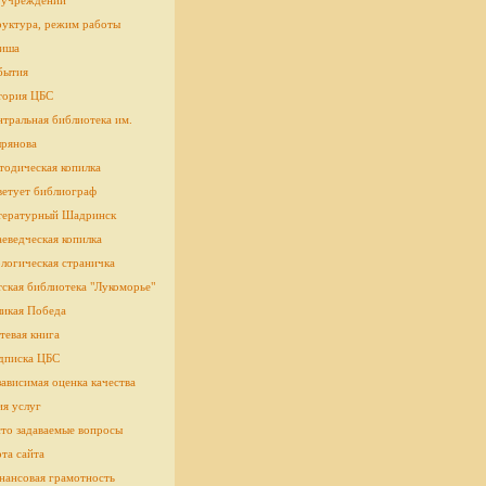
 учреждении
руктура, режим работы
иша
бытия
тория ЦБС
тральная библиотека им.
рянова
тодическая копилка
ветует библиограф
тературный Шадринск
еведческая копилка
логическая страничка
cкая библиотека "Лукоморье"
ликая Победа
тевая книга
дписка ЦБС
ависимая оценка качества
ия услуг
сто задаваемые вопросы
та сайта
нансовая грамотность