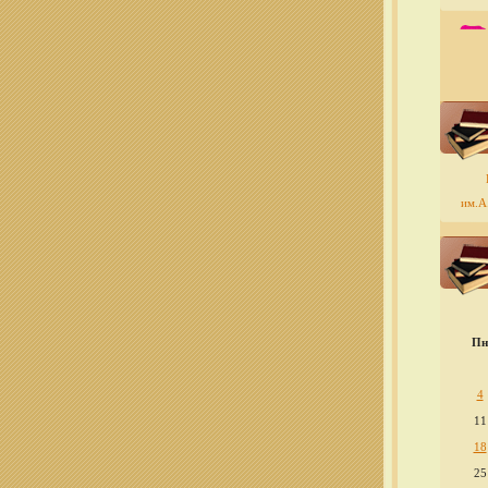
им.А.
Пн
4
11
18
25