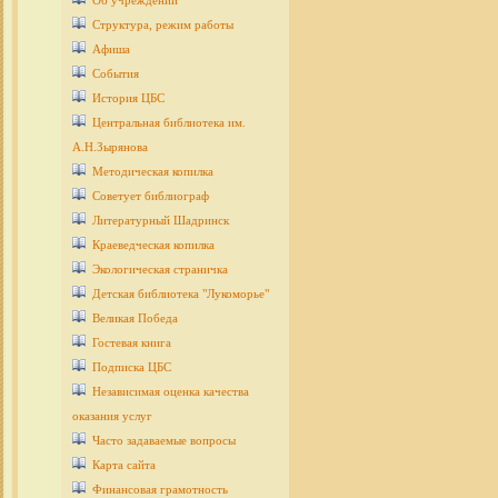
Об учреждении
Структура, режим работы
Афиша
События
История ЦБС
Центральная библиотека им.
А.Н.Зырянова
Методическая копилка
Советует библиограф
Литературный Шадринск
Краеведческая копилка
Экологическая страничка
Детcкая библиотека "Лукоморье"
Великая Победа
Гостевая книга
Подписка ЦБС
Независимая оценка качества
оказания услуг
Часто задаваемые вопросы
Карта сайта
Финансовая грамотность