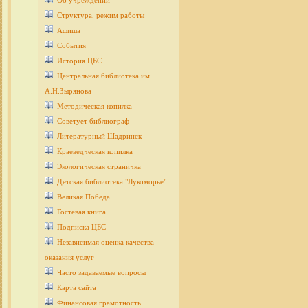
Об учреждении
Структура, режим работы
Афиша
События
История ЦБС
Центральная библиотека им.
А.Н.Зырянова
Методическая копилка
Советует библиограф
Литературный Шадринск
Краеведческая копилка
Экологическая страничка
Детcкая библиотека "Лукоморье"
Великая Победа
Гостевая книга
Подписка ЦБС
Независимая оценка качества
оказания услуг
Часто задаваемые вопросы
Карта сайта
Финансовая грамотность