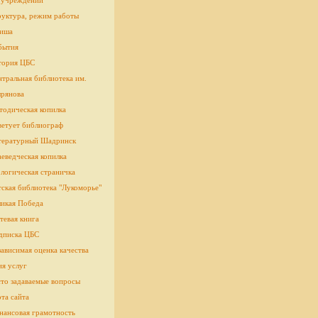
 учреждении
руктура, режим работы
иша
бытия
тория ЦБС
тральная библиотека им.
рянова
тодическая копилка
ветует библиограф
тературный Шадринск
еведческая копилка
логическая страничка
cкая библиотека "Лукоморье"
ликая Победа
тевая книга
дписка ЦБС
ависимая оценка качества
ия услуг
сто задаваемые вопросы
та сайта
нансовая грамотность