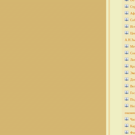
Об
Ст
Аф
Со
Ис
Цен
А.Н.Зы
Ме
Со
Ли
Кра
Эко
Дет
Ве
Гос
По
Нез
оказан
Ча
Кар
Фи