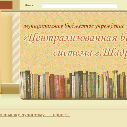
Поиск :
олнышку лучистому — привет!