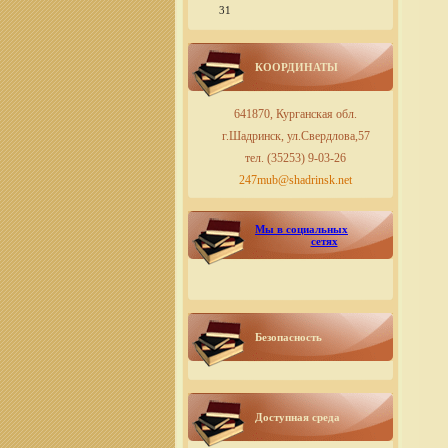
31
КООРДИНАТЫ
641870, Курганская обл.
г.Шадринск, ул.Свердлова,57
тел. (35253) 9-03-26
247mub@shadrinsk.net
Мы в социальных
сетях
Безопасность
Доступная среда