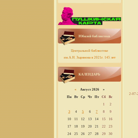
Юбилей библиотеки
Центральной библиотеке
им.А.Н. Зырянова в 2021г. 145 лет
КАЛЕНДАРЬ
«
Август 2026 »
2-07-
Пн
Вт
Ср
Чт
Пт
Сб
Вс
1
2
3
4
5
6
7
8
9
10
11
12
13
14
15
16
17
18
19
20
21
22
23
24
25
26
27
28
29
30