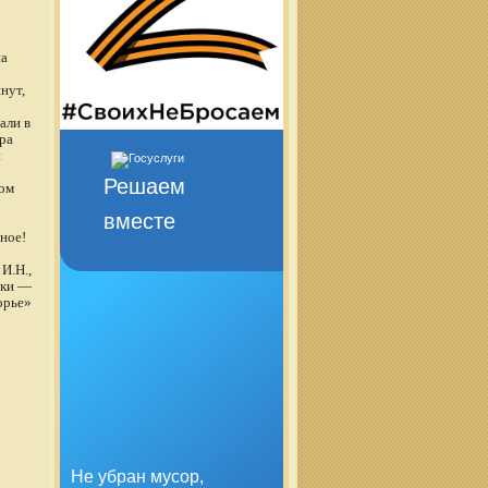
на
нут,
али в
ра
и
Решаем
гом
вместе
ное!
И.Н.,
еки —
орье»
Не убран мусор,