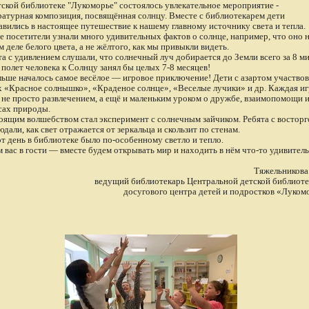
тской библиотеке "Лукоморье" состоялось увлекательное мероприятие -
ратурная композиция, посвящённая солнцу. Вместе с библиотекарем дети
авились в настоящее путешествие к нашему главному источнику света и тепла.
 посетители узнали много удивительных фактов о солнце, например, что оно 
м деле белого цвета, а не жёлтого, как мы привыкли видеть.
та с удивлением слушали, что солнечный луч добирается до Земли всего за 8 ми
т полет человека к Солнцу занял бы целых 7-8 месяцев!
льше началось самое весёлое — игровое приключение! Дети с азартом участвов
х «Красное солнышко», «Краденое солнце», «Веселые лучики» и др. Каждая иг
 не просто развлечением, а ещё и маленьким уроком о дружбе, взаимопомощи 
сах природы.
оящим волшебством стал эксперимент с солнечным зайчиком. Ребята с востор
дали, как свет отражается от зеркальца и скользит по стенам.
от день в библиотеке было по-особенному светло и тепло.
 вас в гости — вместе будем открывать мир и находить в нём что-то удивитель
Тяжельникова 
ведущий библиотекарь Центральной детской библиот
досугового центра детей и подростков «Луком