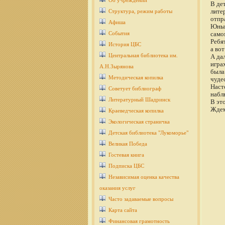
Об учреждении
В де
лите
Структура, режим работы
отпр
Афиша
Юные
События
само
Ребя
История ЦБС
а во
Центральная библиотека им.
А да
игра
А.Н.Зырянова
была
Методическая копилка
чуде
Наст
Советует библиограф
наблю
Литературный Шадринск
В эт
Ждем
Краеведческая копилка
Экологическая страничка
Детcкая библиотека "Лукоморье"
Великая Победа
Гостевая книга
Подписка ЦБС
Независимая оценка качества
оказания услуг
Часто задаваемые вопросы
Карта сайта
Финансовая грамотность