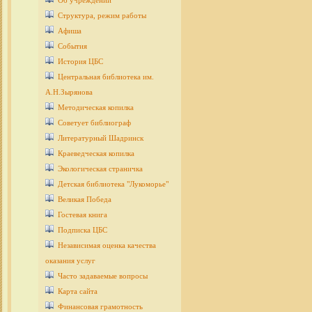
Об учреждении
Структура, режим работы
Афиша
События
История ЦБС
Центральная библиотека им.
А.Н.Зырянова
Методическая копилка
Советует библиограф
Литературный Шадринск
Краеведческая копилка
Экологическая страничка
Детcкая библиотека "Лукоморье"
Великая Победа
Гостевая книга
Подписка ЦБС
Независимая оценка качества
оказания услуг
Часто задаваемые вопросы
Карта сайта
Финансовая грамотность