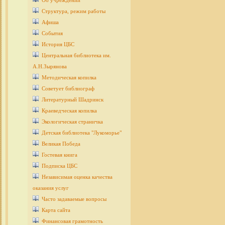
Об учреждении
Структура, режим работы
Афиша
События
История ЦБС
Центральная библиотека им.
А.Н.Зырянова
Методическая копилка
Советует библиограф
Литературный Шадринск
Краеведческая копилка
Экологическая страничка
Детcкая библиотека "Лукоморье"
Великая Победа
Гостевая книга
Подписка ЦБС
Независимая оценка качества
оказания услуг
Часто задаваемые вопросы
Карта сайта
Финансовая грамотность