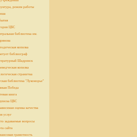
 учреждении
руктура, режим работы
иша
бытия
тория ЦБС
тральная библиотека им.
рянова
тодическая копилка
ветует библиограф
тературный Шадринск
еведческая копилка
логическая страничка
cкая библиотека "Лукоморье"
ликая Победа
тевая книга
дписка ЦБС
ависимая оценка качества
ия услуг
сто задаваемые вопросы
та сайта
нансовая грамотность