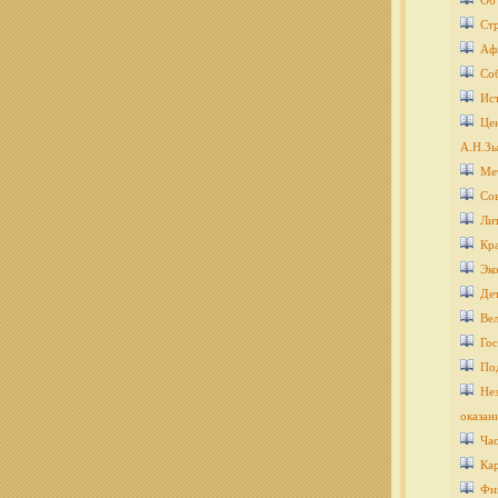
Об
Ст
Аф
Со
Ис
Цен
А.Н.Зы
Ме
Со
Ли
Кра
Эко
Дет
Ве
Гос
По
Нез
оказан
Ча
Кар
Фи