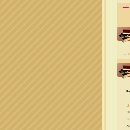
им.А.
Пн
3
10
17
24