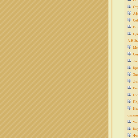
Об
Ст
Аф
Со
Ис
Цен
А.Н.Зы
Ме
Со
Ли
Кра
Эко
Дет
Ве
Гос
По
Нез
оказан
Ча
Кар
Фи