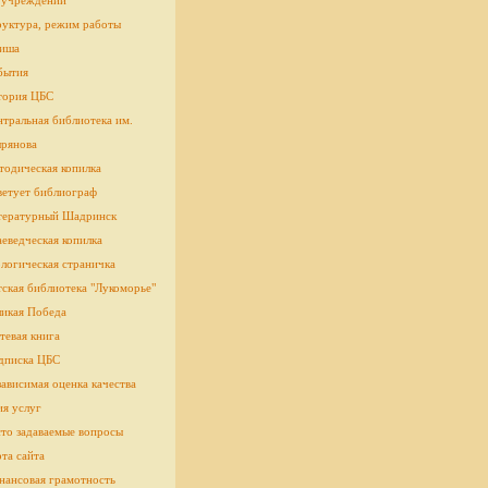
 учреждении
руктура, режим работы
иша
бытия
тория ЦБС
тральная библиотека им.
рянова
тодическая копилка
ветует библиограф
тературный Шадринск
еведческая копилка
логическая страничка
cкая библиотека "Лукоморье"
ликая Победа
тевая книга
дписка ЦБС
ависимая оценка качества
ия услуг
сто задаваемые вопросы
та сайта
нансовая грамотность