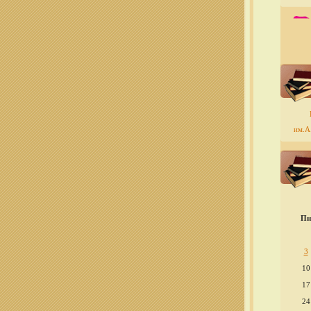
им.А.
Пн
3
10
17
24