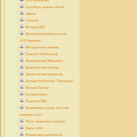
Об учреждении
Структура, режим работы
Афиша
События
История ЦБС
Центральная библиотека им.
А.Н.Зырянова
Методическая копилка
Советует библиограф
Литературный Шадринск
Краеведческая копилка
Экологическая страничка
Детcкая библиотека "Лукоморье"
Великая Победа
Гостевая книга
Подписка ЦБС
Независимая оценка качества
оказания услуг
Часто задаваемые вопросы
Карта сайта
Финансовая грамотность