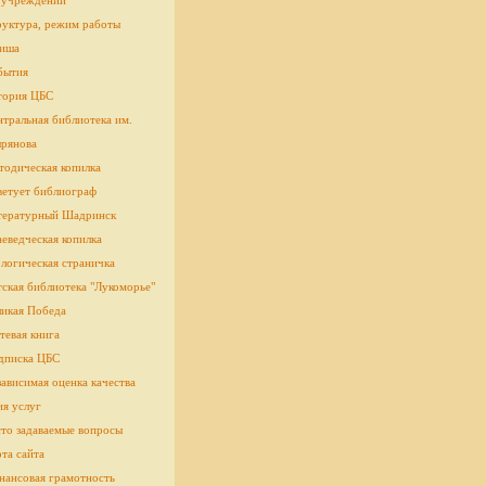
 учреждении
руктура, режим работы
иша
бытия
тория ЦБС
тральная библиотека им.
рянова
тодическая копилка
ветует библиограф
тературный Шадринск
еведческая копилка
логическая страничка
cкая библиотека "Лукоморье"
ликая Победа
тевая книга
дписка ЦБС
ависимая оценка качества
ия услуг
сто задаваемые вопросы
та сайта
нансовая грамотность