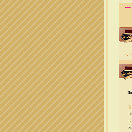
им.А.
Пн
3
10
17
24