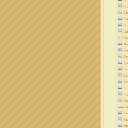
Об
Ст
Аф
Со
Ис
Цен
А.Н.Зы
Ме
Со
Ли
Кра
Эко
Дет
Ве
Гос
По
Нез
оказан
Ча
Кар
Фи