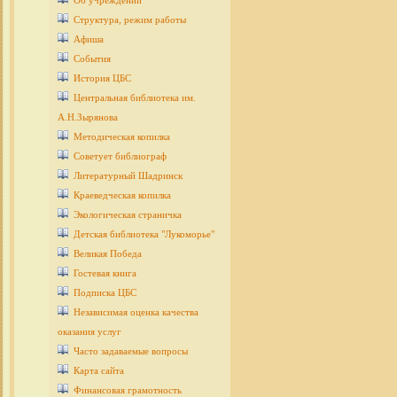
Об учреждении
Структура, режим работы
Афиша
События
История ЦБС
Центральная библиотека им.
А.Н.Зырянова
Методическая копилка
Советует библиограф
Литературный Шадринск
Краеведческая копилка
Экологическая страничка
Детcкая библиотека "Лукоморье"
Великая Победа
Гостевая книга
Подписка ЦБС
Независимая оценка качества
оказания услуг
Часто задаваемые вопросы
Карта сайта
Финансовая грамотность