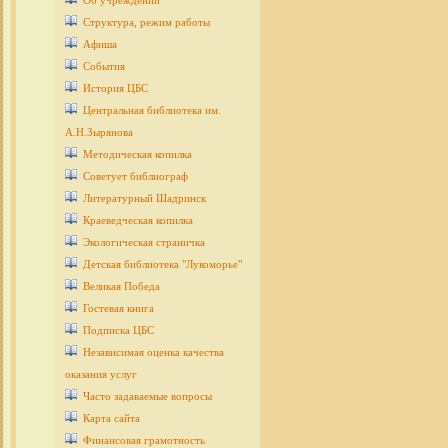
Об учреждении
Структура, режим работы
Афиша
События
История ЦБС
Центральная библиотека им.
А.Н.Зырянова
Методическая копилка
Советует библиограф
Литературный Шадринск
Краеведческая копилка
Экологическая страничка
Детcкая библиотека "Лукоморье"
Великая Победа
Гостевая книга
Подписка ЦБС
Независимая оценка качества
оказания услуг
Часто задаваемые вопросы
Карта сайта
Финансовая грамотность