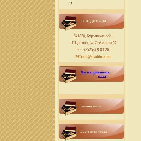
31
КООРДИНАТЫ
641870, Курганская обл.
г.Шадринск, ул.Свердлова,57
тел. (35253) 9-03-26
247mub@shadrinsk.net
Мы в социальных
сетях
Безопасность
Доступная среда