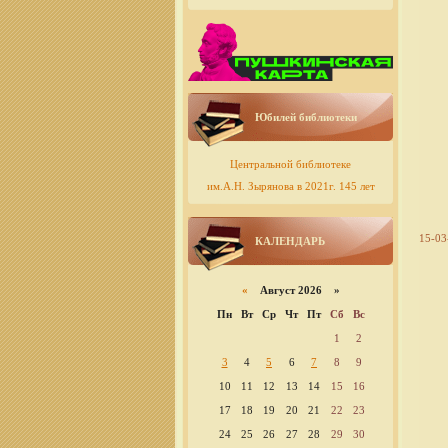
Юбилей библиотеки
Центральной библиотеке
им.А.Н. Зырянова в 2021г. 145 лет
15-03
КАЛЕНДАРЬ
«
Август 2026 »
Пн
Вт
Ср
Чт
Пт
Сб
Вс
1
2
3
4
5
6
7
8
9
10
11
12
13
14
15
16
17
18
19
20
21
22
23
24
25
26
27
28
29
30