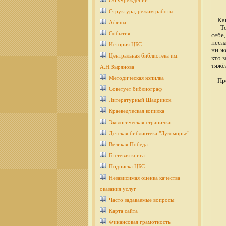
Об учреждении
Структура, режим работы
Как 
Афиша
Толь
События
себе
несл
История ЦБС
ни ж
Центральная библиотека им.
кто 
тяжёл
А.Н.Зырянова
Методическая копилка
Пред
Советует библиограф
Литературный Шадринск
Краеведческая копилка
Экологическая страничка
Детcкая библиотека "Лукоморье"
Великая Победа
Гостевая книга
Подписка ЦБС
Независимая оценка качества
оказания услуг
Часто задаваемые вопросы
Карта сайта
Финансовая грамотность