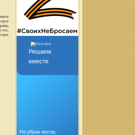
авить
торое
рика,
 тех,
горя,
Решаем
вместе
Не убран мусор,