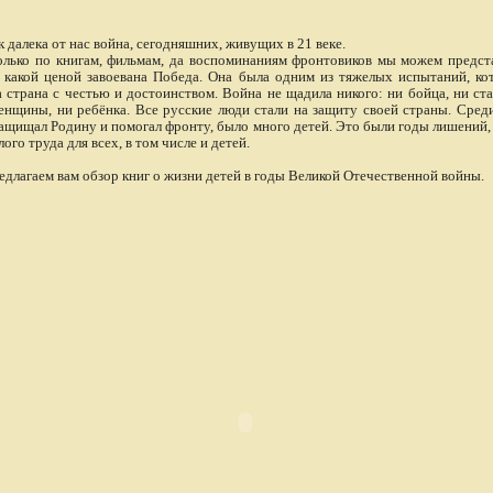
далека от нас война, сегодняшних, живущих в 21 веке.
ко по книгам, фильмам, да воспоминаниям фронтовиков мы можем предст
, какой ценой завоевана Победа. Она была одним из тяжелых испытаний, ко
а страна с честью и достоинством. Война не щадила никого: ни бойца, ни ста
енщины, ни ребёнка. Все русские люди стали на защиту своей страны. Среди
защищал Родину и помогал фронту, было много детей. Это были годы лишений, 
ого труда для всех, в том числе и детей.
лагаем вам обзор книг о жизни детей в годы Великой Отечественной войны.