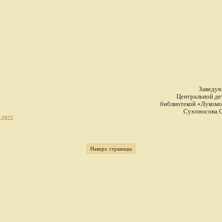
Заведу
Центральной де
библиотекой «Лукомо
Сухоносова О
-2022
Наверх страницы