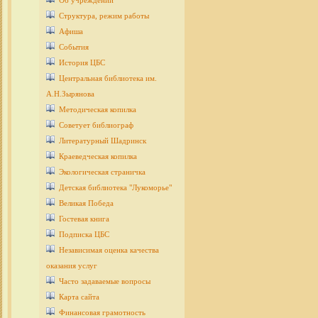
Об учреждении
Структура, режим работы
Афиша
События
История ЦБС
Центральная библиотека им.
А.Н.Зырянова
Методическая копилка
Советует библиограф
Литературный Шадринск
Краеведческая копилка
Экологическая страничка
Детcкая библиотека "Лукоморье"
Великая Победа
Гостевая книга
Подписка ЦБС
Независимая оценка качества
оказания услуг
Часто задаваемые вопросы
Карта сайта
Финансовая грамотность