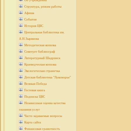
Об учреждении
Структура, режим работы
Афиша
События
История ЦБС
Центральная библиотека им.
А.Н.Зырянова
Методическая копилка
Советует библиограф
Литературный Шадринск
Краеведческая копилка
Экологическая страничка
Детcкая библиотека "Лукоморье"
Великая Победа
Гостевая книга
Подписка ЦБС
Независимая оценка качества
оказания услуг
Часто задаваемые вопросы
Карта сайта
Финансовая грамотность