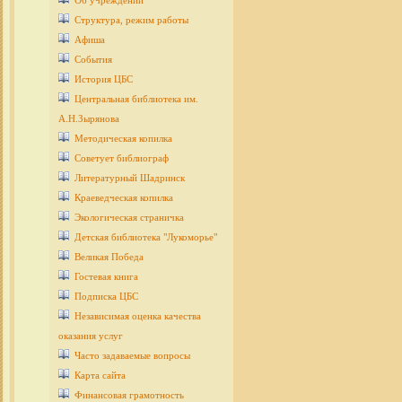
Об учреждении
Структура, режим работы
Афиша
События
История ЦБС
Центральная библиотека им.
А.Н.Зырянова
Методическая копилка
Советует библиограф
Литературный Шадринск
Краеведческая копилка
Экологическая страничка
Детcкая библиотека "Лукоморье"
Великая Победа
Гостевая книга
Подписка ЦБС
Независимая оценка качества
оказания услуг
Часто задаваемые вопросы
Карта сайта
Финансовая грамотность