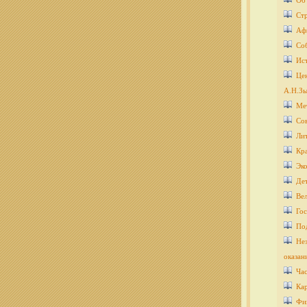
Об
Ст
Аф
Со
Ис
Цен
А.Н.Зы
Ме
Со
Ли
Кра
Эко
Дет
Ве
Гос
По
Нез
оказан
Ча
Кар
Фи