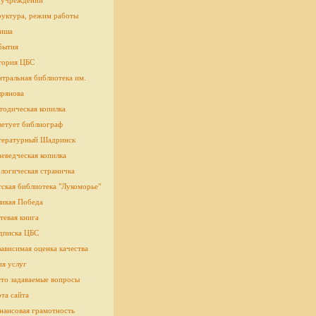
 учреждении
руктура, режим работы
иша
бытия
тория ЦБС
тральная библиотека им.
рянова
тодическая копилка
ветует библиограф
тературный Шадринск
еведческая копилка
логическая страничка
cкая библиотека "Лукоморье"
ликая Победа
тевая книга
дписка ЦБС
ависимая оценка качества
ия услуг
сто задаваемые вопросы
та сайта
нансовая грамотность