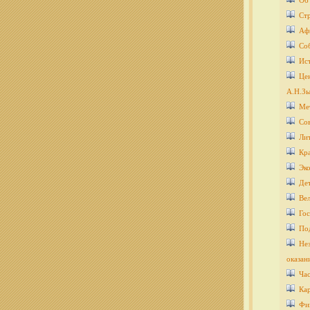
Об
Ст
Аф
Со
Ис
Цен
А.Н.Зы
Ме
Со
Ли
Кра
Эко
Дет
Ве
Гос
По
Нез
оказан
Ча
Кар
Фи