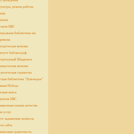
 учреждении
руктура, режим работы
иша
бытия
тория ЦБС
тральная библиотека им.
рянова
тодическая копилка
ветует библиограф
тературный Шадринск
еведческая копилка
логическая страничка
cкая библиотека "Лукоморье"
ликая Победа
тевая книга
дписка ЦБС
ависимая оценка качества
ия услуг
сто задаваемые вопросы
та сайта
нансовая грамотность