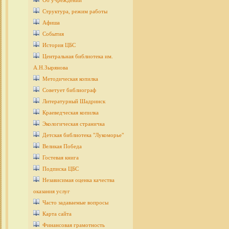
Об учреждении
Структура, режим работы
Афиша
События
История ЦБС
Центральная библиотека им.
А.Н.Зырянова
Методическая копилка
Советует библиограф
Литературный Шадринск
Краеведческая копилка
Экологическая страничка
Детcкая библиотека "Лукоморье"
Великая Победа
Гостевая книга
Подписка ЦБС
Независимая оценка качества
оказания услуг
Часто задаваемые вопросы
Карта сайта
Финансовая грамотность