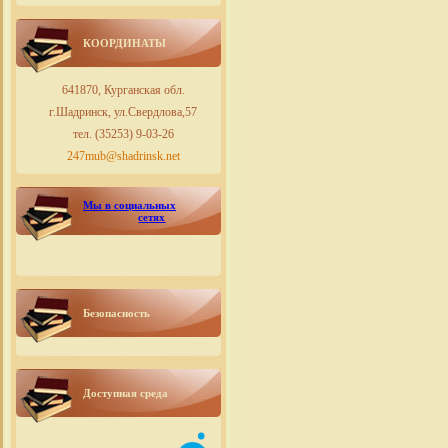
КООРДИНАТЫ
641870, Курганская обл.
г.Шадринск, ул.Свердлова,57
тел. (35253) 9-03-26
247mub@shadrinsk.net
Мы в социальных
сетях
Безопасность
Доступная среда