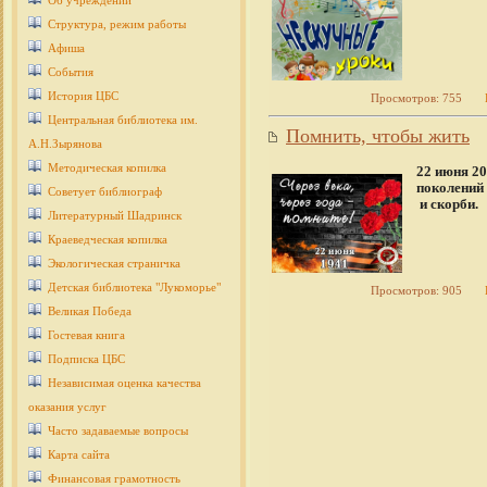
Об учреждении
Структура, режим работы
Афиша
События
История ЦБС
Просмотров: 755
Центральная библиотека им.
Помнить, чтобы жить
А.Н.Зырянова
Методическая копилка
22 июня 20
поколений
Советует библиограф
и скорби.
Литературный Шадринск
Краеведческая копилка
Экологическая страничка
Детcкая библиотека "Лукоморье"
Просмотров: 905
Великая Победа
Гостевая книга
Подписка ЦБС
Независимая оценка качества
оказания услуг
Часто задаваемые вопросы
Карта сайта
Финансовая грамотность