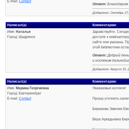
E-mail:
Contact
Ответ:
Благодарим з
Добавлено: Октябрь 27,
Написал(а)
Комментарии:
Имя:
Наталья
Здравствуйте. Сегодн
Город: Шадринск
доступе к компьютеру
сайте они указаны. П
этой библиотеки оста
Ответ:
Добрый день
и исключим дальнейш
Добавлено: Август 15, 
Написал(а)
Комментарии:
Имя:
Марина Георгиевна
Уважаемые коллеги!
Город: Екатеринбург
E-mail:
Contact
Прошу уточнить налич
Бирюкова Эмилия Евге
Вера Аркадьевна Бирюк