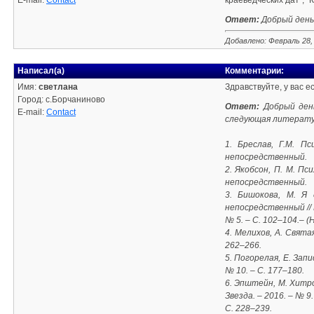
E-mail:
Contact
краеведческих дат", "
Ответ:
Добрый день,
Добавлено: Февраль 28,
Написал(а)
Комментарии:
Имя:
светлана
Здравствуйте, у вас е
Город: с.Борчаниново
Ответ:
Добрый день
E-mail:
Contact
следующая литерату
1. Бреслав, Г.М. П
непосредственный.
2. Якобсон, П. М. Пси
непосредственный.
3. Бишокова, М. Я 
непосредственный // 
№ 5. – С. 102–104.– 
4. Мелихов, А. Свята
262–266.
5. Погорелая, Е. Зап
№ 10. – С. 177–180.
6. Эпштейн, М. Хитро
Звезда. – 2016. – № 9.
С. 228–239.