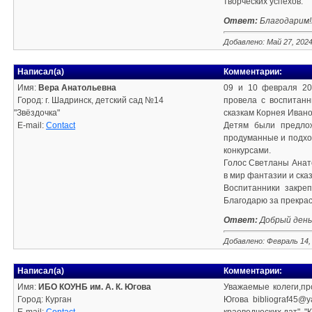
творческих успехов.
Ответ:
Благодарим!
Добавлено: Май 27, 202
Написал(а)
Комментарии:
Имя:
Вера Анатольевна
09 и 10 февраля 20
Город: г. Шадринск, детский сад №14
провела с воспитанн
"Звёздочка"
сказкам Корнея Ивано
E-mail:
Contact
Детям были предло
продуманные и подхо
конкурсами.
Голос Светланы Анат
в мир фантазии и сказ
Воспитанники закре
Благодарю за прекра
Ответ:
Добрый день
Добавлено: Февраль 14,
Написал(а)
Комментарии:
Имя:
ИБО КОУНБ им. А. К. Югова
Уважаемые колеги,пр
Город: Курган
Югова bibliograf45@