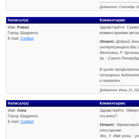
Добавлено: Сентябрь 28
Написал(а)
Комментарии:
Имя:
Роман
Здравствуйте! Скаж
Город: Шадринск
комментариями автора
E-mail:
Contact
Ответ:
Добрый день
интересующего Вас 
Железяны, Р. Хроники
др. - Санкт-Петербург
В целях профилактик
посещении библиотек
и перчатки.
Добавлено: Июнь 21, 20
Написал(а)
Комментарии:
Имя:
Анна
Здравствуйте. Умбер
Город: Шадринск
эту книгу?
E-mail:
Contact
Ответ:
Здравствуйт
глоссарием:
Эко, У. Имя розы : р