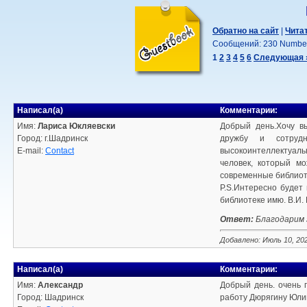
Обратно на сайт
|
Чита
Сообщений: 230 Number 
1
2
3
4
5
6
Следующая 
Написал(а)
Комментарии:
Имя:
Лариса Юкляевски
Добрый день.Хочу в
Город: г.Шадринск
дружбу и сотрудн
E-mail:
Contact
высокоинтеллектуаль
человек, который м
современные библиот
P.S.Интересно будет 
библиотеке имю. В.И.
Ответ:
Благодарим 
Добавлено: Июль 10, 20
Написал(а)
Комментарии:
Имя:
Александр
Добрый день. очень 
Город: Шадринск
работу Дюрягину Юлию