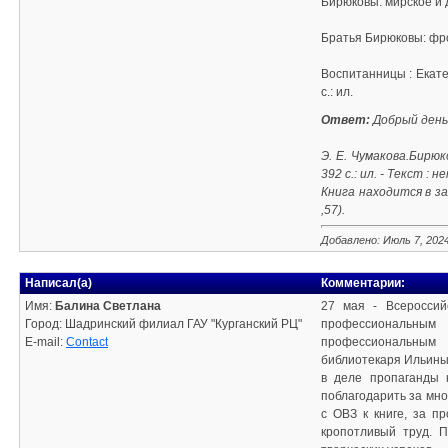
Бирюковы: мирское и ду
Братья Бирюковы: фрон
Воспитанницы : Екатер
с.: ил.
Ответ:
Добрый день,
Э. Е. Чумакова.Бирюк
392 с.: ил. - Текст :
Книга находится в за
,57).
Добавлено: Июль 7, 202
Написал(а)
Комментарии:
Имя:
Балина Светлана
27 мая - Всероссий
Город: Шадринский филиал ГАУ "Курганский РЦ"
профессиональным 
E-mail:
Contact
профессиональным 
библиотекаря Ильиных
в деле пропаганды 
поблагодарить за мн
с ОВЗ к книге, за п
кропотливый труд. 