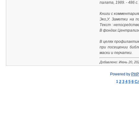
палата, 1989. - 486 с
Книги с комментария
Эко,У. Заметки на п
Текст : непосредстве
В фондах Централиз
В целях профилактик
при посещении библ
маски и перчатки.
Добавлено: Июнь 20, 20
Powered by
PHP
1
2
3
4
5
6
С