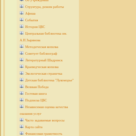
Об учреждении
Структура, режим работы
Афиша
События
История ЦБС
Центральная библиотека им.
А.Н.Зырянова
Методическая копилка
Советует библиограф
Литературный Шадринск
Краеведческая копилка
Экологическая страничка
Детcкая библиотека "Лукоморье"
Великая Победа
Гостевая книга
Подписка ЦБС
Независимая оценка качества
оказания услуг
Часто задаваемые вопросы
Карта сайта
Финансовая грамотность