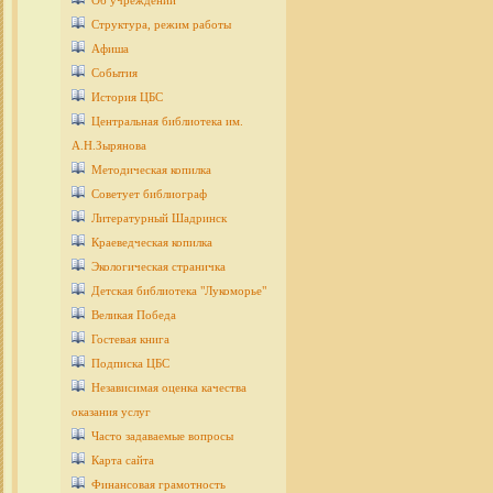
Об учреждении
Структура, режим работы
Афиша
События
История ЦБС
Центральная библиотека им.
А.Н.Зырянова
Методическая копилка
Советует библиограф
Литературный Шадринск
Краеведческая копилка
Экологическая страничка
Детcкая библиотека "Лукоморье"
Великая Победа
Гостевая книга
Подписка ЦБС
Независимая оценка качества
оказания услуг
Часто задаваемые вопросы
Карта сайта
Финансовая грамотность