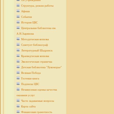
Об учреждении
Структура, режим работы
Афиша
События
История ЦБС
Центральная библиотека им.
А.Н.Зырянова
Методическая копилка
Советует библиограф
Литературный Шадринск
Краеведческая копилка
Экологическая страничка
Детcкая библиотека "Лукоморье"
Великая Победа
Гостевая книга
Подписка ЦБС
Независимая оценка качества
оказания услуг
Часто задаваемые вопросы
Карта сайта
Финансовая грамотность