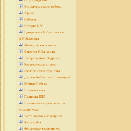
Об учреждении
Структура, режим работы
Афиша
События
История ЦБС
Центральная библиотека им.
А.Н.Зырянова
Методическая копилка
Советует библиограф
Литературный Шадринск
Краеведческая копилка
Экологическая страничка
Детcкая библиотека "Лукоморье"
Великая Победа
Гостевая книга
Подписка ЦБС
Независимая оценка качества
оказания услуг
Часто задаваемые вопросы
Карта сайта
Финансовая грамотность