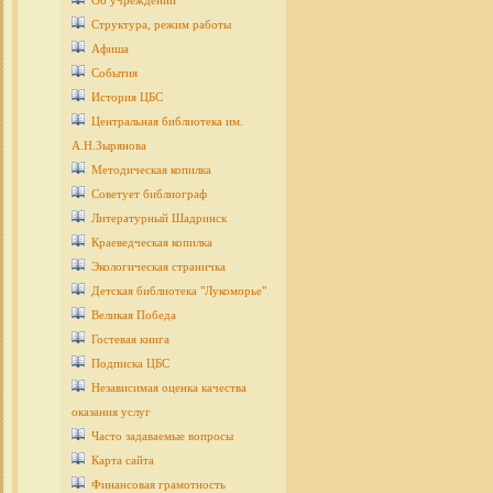
Об учреждении
Структура, режим работы
Афиша
События
История ЦБС
Центральная библиотека им.
А.Н.Зырянова
Методическая копилка
Советует библиограф
Литературный Шадринск
Краеведческая копилка
Экологическая страничка
Детcкая библиотека "Лукоморье"
Великая Победа
Гостевая книга
Подписка ЦБС
Независимая оценка качества
оказания услуг
Часто задаваемые вопросы
Карта сайта
Финансовая грамотность