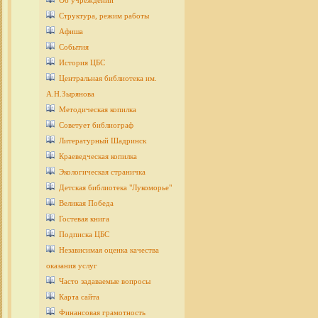
Об учреждении
Структура, режим работы
Афиша
События
История ЦБС
Центральная библиотека им.
А.Н.Зырянова
Методическая копилка
Советует библиограф
Литературный Шадринск
Краеведческая копилка
Экологическая страничка
Детcкая библиотека "Лукоморье"
Великая Победа
Гостевая книга
Подписка ЦБС
Независимая оценка качества
оказания услуг
Часто задаваемые вопросы
Карта сайта
Финансовая грамотность