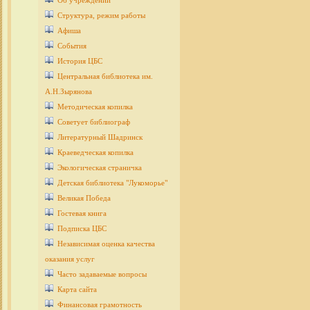
Об учреждении
Структура, режим работы
Афиша
События
История ЦБС
Центральная библиотека им.
А.Н.Зырянова
Методическая копилка
Советует библиограф
Литературный Шадринск
Краеведческая копилка
Экологическая страничка
Детcкая библиотека "Лукоморье"
Великая Победа
Гостевая книга
Подписка ЦБС
Независимая оценка качества
оказания услуг
Часто задаваемые вопросы
Карта сайта
Финансовая грамотность