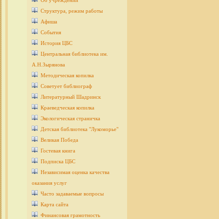
Об учреждении
Структура, режим работы
Афиша
События
История ЦБС
Центральная библиотека им.
А.Н.Зырянова
Методическая копилка
Советует библиограф
Литературный Шадринск
Краеведческая копилка
Экологическая страничка
Детcкая библиотека "Лукоморье"
Великая Победа
Гостевая книга
Подписка ЦБС
Независимая оценка качества
оказания услуг
Часто задаваемые вопросы
Карта сайта
Финансовая грамотность