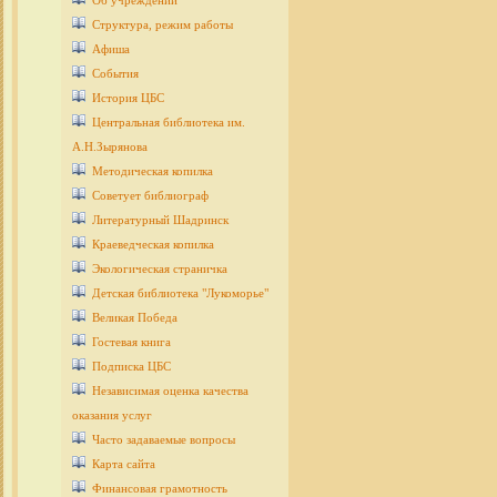
Об учреждении
Структура, режим работы
Афиша
События
История ЦБС
Центральная библиотека им.
А.Н.Зырянова
Методическая копилка
Советует библиограф
Литературный Шадринск
Краеведческая копилка
Экологическая страничка
Детcкая библиотека "Лукоморье"
Великая Победа
Гостевая книга
Подписка ЦБС
Независимая оценка качества
оказания услуг
Часто задаваемые вопросы
Карта сайта
Финансовая грамотность