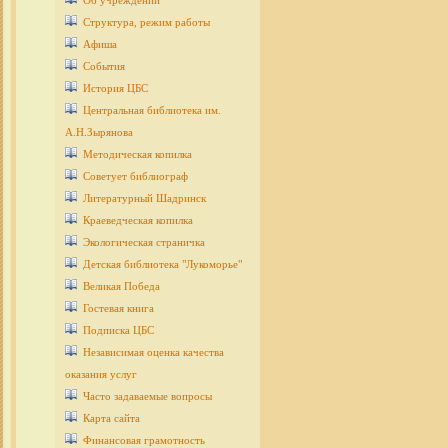
Об учреждении
Структура, режим работы
Афиша
События
История ЦБС
Центральная библиотека им.
А.Н.Зырянова
Методическая копилка
Советует библиограф
Литературный Шадринск
Краеведческая копилка
Экологическая страничка
Детcкая библиотека "Лукоморье"
Великая Победа
Гостевая книга
Подписка ЦБС
Независимая оценка качества
оказания услуг
Часто задаваемые вопросы
Карта сайта
Финансовая грамотность